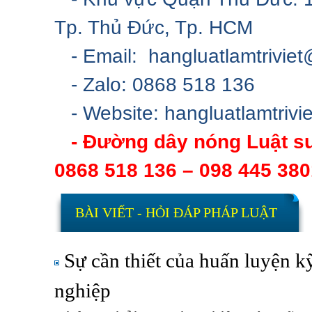
Tp. Thủ Đức, Tp. HCM
- Email:
hangluatlamtrivie
- Zalo: 0868 518 
- Website: hangluatlamtrivi
- Đường dây nóng Luật sư
0868 518 136 – 098 445 380
BÀI VIẾT - HỎI ĐÁP PHÁP LUẬT
Sự cần thiết của huấn luyện k
nghiệp