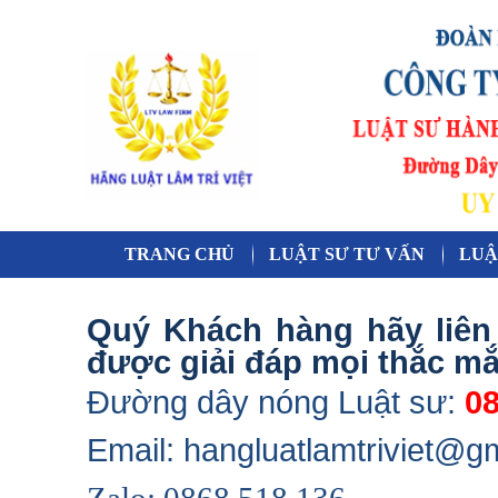
TRANG CHỦ
LUẬT SƯ TƯ VẤN
LUẬ
Quý Khách hàng hãy liên 
được giải đáp mọi thắc mắ
Đường dây nóng Luật sư:
08
Email: hangluatlamtriviet@g