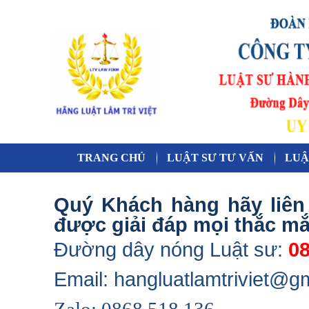
TRANG CHỦ
LUẬT SƯ TƯ VẤN
LUẬ
Quý Khách hàng hãy liên 
được giải đáp mọi thắc mắ
Đường dây nóng Luật sư:
08
Email: hangluatlamtriviet@g