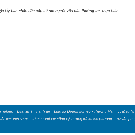
ặc Ủy ban nhân dân cấp xã nơi người yêu cầu thường trú, thực hiện
n nghiệp
Luật sư Thi hành án
Luật sư Doanh nghiệp - Thương Mại
Luật sư N
uốc tịch Việt Nam
Trình tự thủ tục đăng ký thường trú tại địa phương
Tư vấn pháp