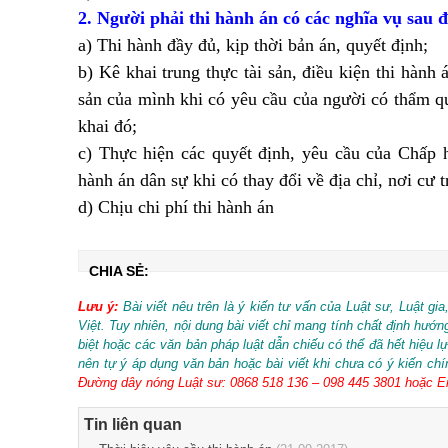
2. Người phải thi hành án có các nghĩa vụ sau 
a) Thi hành đầy đủ, kịp thời bản án, quyết định;
b) Kê khai trung thực tài sản, điều kiện thi hành á
sản của mình khi có yêu cầu của người có thẩm qu
khai đó;
c) Thực hiện các quyết định, yêu cầu của Chấp h
hành án dân sự khi có thay đổi về địa chỉ, nơi cư t
d) Chịu chi phí thi hành án
CHIA SẺ:
Lưu ý:
Bài viết nêu trên là ý kiến tư vấn của Luật sư, Luật gi
Việt. Tuy nhiên, nội dung bài viết chỉ mang tính chất định hư
biệt hoặc các văn bản pháp luật dẫn chiếu có thể đã hết hiệu 
nên tự ý áp dụng văn bản hoặc bài viết khi chưa có ý kiến ch
Đường dây nóng Luật sư: 0868 518 136 – 098 445 3801 hoặc Em
Tin liên quan