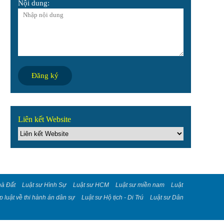
Nội dung:
Liên kết Website
hà Đất
Luật sư Hình Sự
Luật sư HCM
Luật sư miền nam
Luật
 luật về thi hành án dân sự
Luật sư Hộ tịch - Di Trú
Luật sư Dân