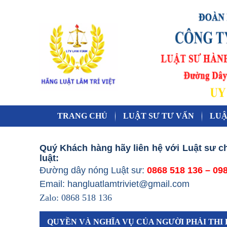
TRANG CHỦ
LUẬT SƯ TƯ VẤN
LUẬ
Quý Khách hàng hãy liên hệ với Luật sư c
luật:
Đường dây nóng Luật sư:
0868 518 136 – 09
Email: hangluatlamtriviet@gmail.com
Zalo: 0868 518 136
QUYỀN VÀ NGHĨA VỤ CỦA NGƯỜI PHẢI THI