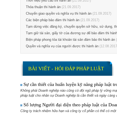
Thời hiệu yêu cầu thi hành án
(21.09.2017)
Thỏa thuận thi hành án
(21.09.2017)
Chuyển giao quyền và nghĩa vụ thi hành án
(21.09.2017)
Các biện pháp bảo đảm thi hành án
(21.09.2017)
Tạm dừng việc đăng ký, chuyển quyền sở hữu, sử dụng, thay
Tạm giữ tài sản, giấy tờ của đương sự để bảo đảm thi hàn
Biện pháp phong tỏa tài khoản tài sản đảm bảo thi hành án
(
Quyền và nghĩa vụ của người được thi hành án
(12.08.2017
BÀI VIẾT - HỎI ĐÁP PHÁP LUẬT
Sự cần thiết của huấn luyện kỹ năng pháp luật t
Không phải Doanh nghiệp nào cũng có đội ngũ pháp lý vững mạ
pháp luật cho nhân sự Doanh nghiệp là cần thiết và ngày càng 
Số lượng Người đại diện theo pháp luật của Doa
Công ty trách nhiệm hữu hạn và công ty cổ phần có thể có một 