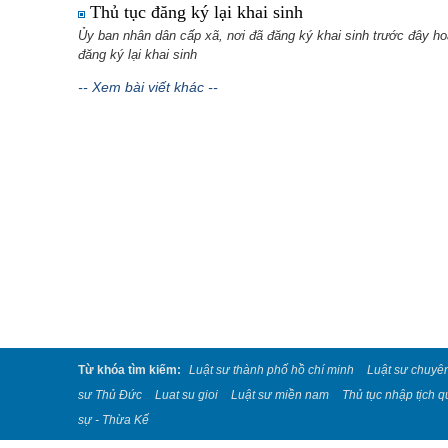
Thủ tục đăng ký lại khai sinh
Ủy ban nhân dân cấp xã, nơi đã đăng ký khai sinh trước đây ho
đăng ký lại khai sinh
-- Xem bài viết khác --
Từ khóa tìm kiếm:
Luật sư thành phố hồ chí minh
Luật sư chuyê
sư Thủ Đức
Luat su gioi
Luật sư miền nam
Thủ tục nhập tịch q
sự - Thừa Kế