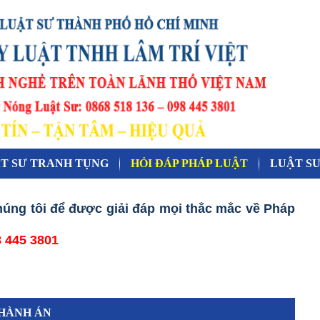
T SƯ TRANH TỤNG
HỎI ĐÁP PHÁP LUẬT
LUẬT SƯ
húng tôi để được giải đáp mọi thắc mắc về Pháp
8 445 3801
 HÀNH ÁN