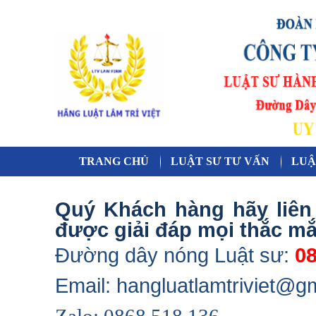
TRANG CHỦ
LUẬT SƯ TƯ VẤN
LUẬ
Quý Khách hàng hãy liên 
được giải đáp mọi thắc mắ
Đường dây nóng Luật sư:
08
Email: hangluatlamtriviet@g